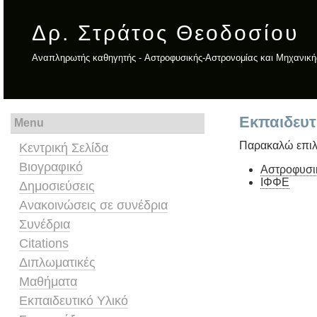
Δρ. Στράτος Θεοδοσίου
Αναπληρωτής καθηγητής - Aστροφυσικής-Aστρονομίας και Mηχανική
Εκπαιδευτ
Menu
Παρακαλώ επιλ
Κεντρική Σελίδα
Βιογραφικό
Αστροφυσι
ΙΦΦΕ
Δημοσιεύσεις
Ανακοινώσεις σε συνέδρια
Συνέδρια
Citations
Διπλωματικές
Μαθήματα
Εκπαιδευτικό Υλικό